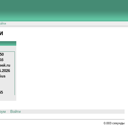
ойти
и
50
Кб
ей.ru
6.2026
ius
55
рум
Войти
0.003 секунды