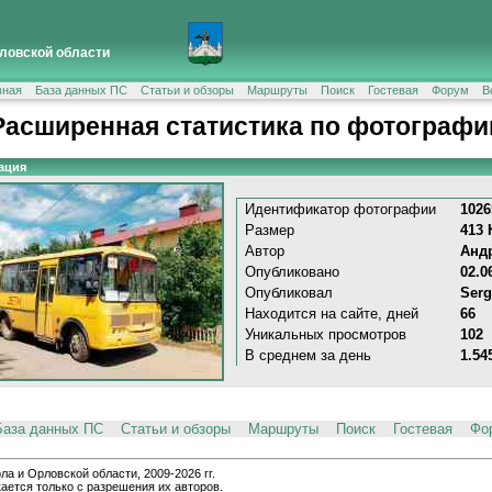
ловской области
вная
База данных ПС
Статьи и обзоры
Маршруты
Поиск
Гостевая
Форум
В
Расширенная статистика по фотографи
ация
Идентификатор фотографии
1026
Размер
413 
Автор
Андр
Опубликовано
02.0
Опубликовал
Serg
Находится на сайте, дней
66
Уникальных просмотров
102
В среднем за день
1.54
База данных ПС
Статьи и обзоры
Маршруты
Поиск
Гостевая
Фо
и Орловской области, 2009-2026 гг.
ается только с разрешения их авторов.