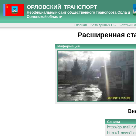
ОРЛОВСКИЙ ТРАНСПОРТ
Неофициальный сайт общественного транспорта Орла и
Орловской области
Главная
База данных ПС
Статьи и 
Расширенная ст
Информация
Вн
Ссылка
http://go.mail.r
http://1.news1.o