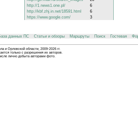
http://1.news1.one.pl/
6
http://kbf.zhj.in.net/18591.html
6
https://www.google.com/
3
База данных ПС
Статьи и обзоры
Маршруты
Поиск
Гостевая
Фо
и Орловской области, 2009-2026 гг.
ается только с разрешения их авторов.
числе лично добыта авторами фото.