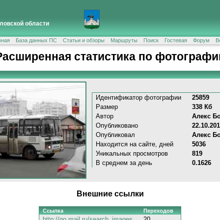
ловской области
вная
База данных ПС
Статьи и обзоры
Маршруты
Поиск
Гостевая
Форум
В
Расширенная статистика по фотографи
Идентификатор фотографии
25859
Размер
338 Кб
Автор
Алекс Б
Опубликовано
22.10.20
Опубликовал
Алекс Б
Находится на сайте, дней
5036
Уникальных просмотров
819
В среднем за день
0.1626
Внешние ссылки
Ссылка
Переходов
http://go.mail.ru/search_images
20