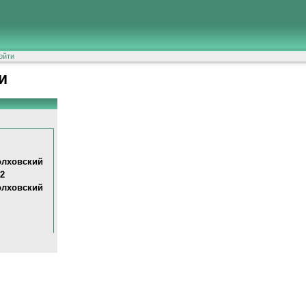
ойти
и
олховский
12
олховский