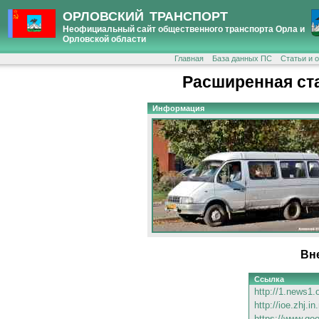
ОРЛОВСКИЙ ТРАНСПОРТ
Неофициальный сайт общественного транспорта Орла и
Орловской области
Главная
База данных ПС
Статьи и 
Расширенная ст
Информация
Вн
Ссылка
http://1.news1.o
http://ioe.zhj.i
https://www.go