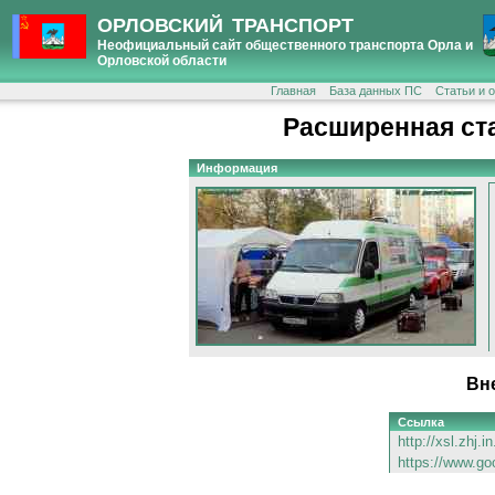
ОРЛОВСКИЙ ТРАНСПОРТ
Неофициальный сайт общественного транспорта Орла и
Орловской области
Главная
База данных ПС
Статьи и 
Расширенная ст
Информация
Вн
Ссылка
http://xsl.zhj.i
https://www.go