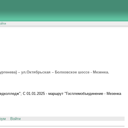
ойти
ургенева) – ул.Октябрьская – Болховское шоссе - Мезенка.
 педколледж"; С 01.01.2025 - маршрут "Госплемобъединение - Мезенка
рум
Войти