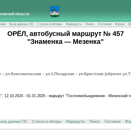
ловской области
вная
База данных ПС
Статьи и обзоры
Маршруты
Поиск
Гостевая
Форум
В
ОРЁЛ, автобусный маршрут № 457
"Знаменка — Мезенка"
 – ул.Комсомольская – ул.1-Посадская – ул.Брестская (обратно ул.Т
"; 12.10.2024 - 01.01.2025 - маршрут "Госплемобъединение - Мезенский
База данных ПС
Статьи и обзоры
Маршруты
Поиск
Гостевая
Фо