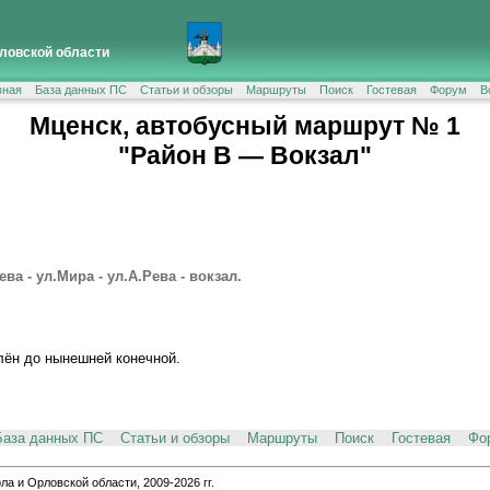
ловской области
вная
База данных ПС
Статьи и обзоры
Маршруты
Поиск
Гостевая
Форум
В
Мценск, автобусный маршрут № 1
"Район В — Вокзал"
ва - ул.Мира - ул.А.Рева - вокзал.
лён до нынешней конечной.
База данных ПС
Статьи и обзоры
Маршруты
Поиск
Гостевая
Фо
и Орловской области, 2009-2026 гг.