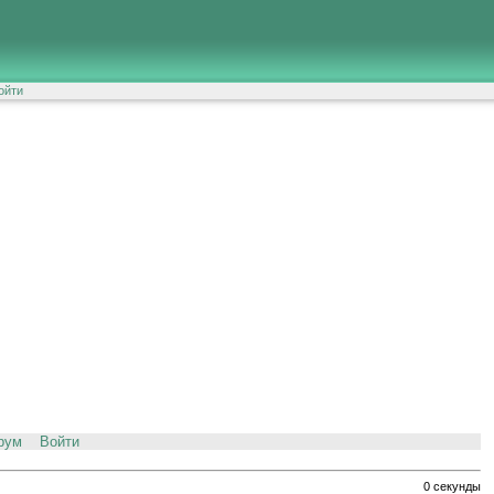
ойти
рум
Войти
0 секунды