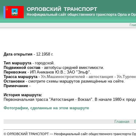
ОРЛОВСКИЙ ТРАНСПОРТ
Неофициальный сайт общественного транспорта Орла и Ор
Гла
Дата открытия
- 12.1958 г.
Тип маршрута
- городской.
Подвижной состав
- автобусы средней вместимости.
Перевозчик
- ИП Аниканов Ю.В.; ЗАО "Эльф".
Трасса маршрута
-
Ул.Машиностроителей - автостанция - Ул.Тургене
Остановки
- смотрите схемы маршрутов размещённые на сейте.
Примечание
-
История маршрута:
Первоначальная трасса "Автостанция - Вокзал". В начале 1980-х прод
Фотографии, сделанные на этом маршруте
Главная
© ОРЛОВСКИЙ ТРАНСПОРТ — Неофициальный сайт общественного транспорта Орла 