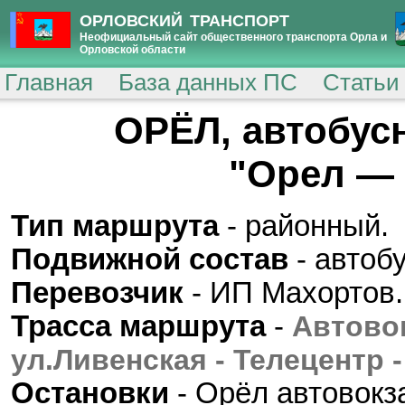
ОРЛОВСКИЙ ТРАНСПОРТ
Неофициальный сайт общественного транспорта Орла и
Орловской области
Главная
База данных ПС
Статьи
ОРЁЛ, автобус
"Орел — 
Тип маршрута
- районный.
Подвижной состав
- автоб
Перевозчик
- ИП Махортов.
Трасса маршрута
-
Автовок
ул.Ливенская - Телецентр 
Остановки
- Орёл автовокза