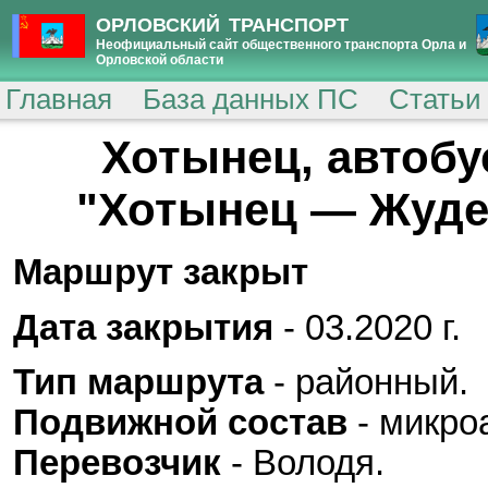
ОРЛОВСКИЙ ТРАНСПОРТ
Неофициальный сайт общественного транспорта Орла и
Орловской области
Главная
База данных ПС
Статьи
Хотынец, автоб
"Хотынец — Жудер
Маршрут закрыт
Дата закрытия
- 03.2020 г.
Тип маршрута
- районный.
Подвижной состав
- микро
Перевозчик
- Володя.