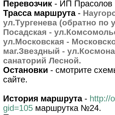
Перевозчик
- ИП Прасолов 
Трасса маршрута
-
Наугорс
ул.Тургенева (обратно по у
Посадская - ул.Комсомольс
ул.Московская - Московско
маг.Звездный - ул.Космона
санаторий Лесной.
Остановки
- смотрите схе
сайте.
История маршрута
-
http://
gid=105
маршрутка №24.