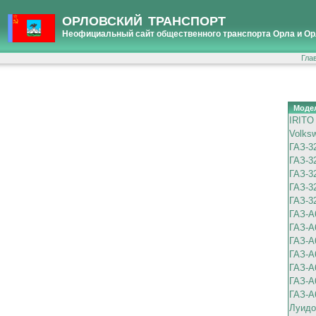
ОРЛОВСКИЙ ТРАНСПОРТ
Неофициальный сайт общественного транспорта Орла и Ор
Гла
Моде
IRITO
Volks
ГАЗ-3
ГАЗ-3
ГАЗ-3
ГАЗ-3
ГАЗ-3
ГАЗ-A
ГАЗ-A
ГАЗ-A
ГАЗ-A
ГАЗ-A
ГАЗ-A
ГАЗ-A
Луидо