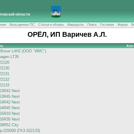
ловской области
вная
База данных ПС
Статьи и обзоры
Маршруты
Поиск
Гостевая
Форум
В
ОРЁЛ, ИП Варичев А.Л.
ль
Кол
 Boxer L4H2 (ООО "ИМС")
wagen LT35
22120
22130
22131
22132
22133
63R42 Next
63R45 Next
64R42 Next
64R45 Next
65R33 Next
65R35 Next
68R52 City
р-225000 (ГАЗ-322133)