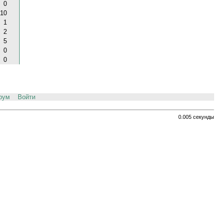
0
10
1
2
5
0
0
рум
Войти
0.005 секунды