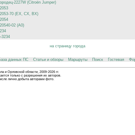
ородец-2227W (Citroёn Jumper)
2053
2053-70 (EX, CX, BX)
2054
20540-02 (A0)
234
-3234
на страницу города
База данных ПС
Статьи и обзоры
Маршруты
Поиск
Гостевая
Фо
и Орловской области, 2009-2026 гг.
ается только с разрешения их авторов.
числе лично добыта авторами фото.