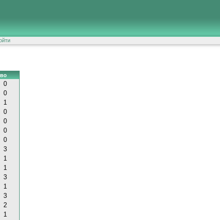
ойти
-во
0
0
1
0
0
0
0
3
1
1
3
1
3
2
1