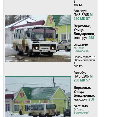
1
301 КБ
Автобус
ПАЗ-3205
М
290 МК 57
Верховье,
Улица
Бондаренко
,
маршрут
258
06.02.2019
©
Алекс
Болховский
Просмотров: 873
/ Комментариев:
4
306 КБ
Автобус
ПАЗ-3205
М
290 МК 57
Верховье,
Улица
Бондаренко
,
маршрут
258
06.02.2019
©
Алекс
Болховский