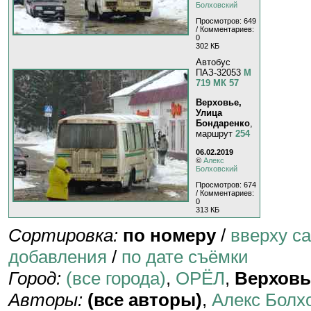
Болховский
Просмотров: 649
/ Комментариев:
0
302 КБ
Автобус
ПАЗ-32053
М
719 МК 57
Верховье,
Улица
Бондаренко
,
маршрут
254
06.02.2019
©
Алекс
Болховский
Просмотров: 674
/ Комментариев:
0
313 КБ
Сортировка:
по номеру
/
вверху с
добавления
/
по дате съёмки
Город:
(все города)
,
ОРЁЛ
,
Верховь
Авторы:
(все авторы)
,
Алекс Болх