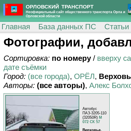
ОРЛОВСКИЙ ТРАНСПОРТ
Неофициальный сайт общественного транспорта Орла и
Орловской области
Главная
База данных ПС
Статьи
Фотографии, добавл
Сортировка:
по номеру
/
вверху с
дате съёмки
Город:
(все города)
,
ОРЁЛ
,
Верховь
Авторы:
(все авторы)
,
Алекс Болх
Автобус
ПАЗ-3205-110
(32050R)
М
072 СК 57
Верховье,