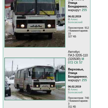
Улица
Бондаренко
,
маршрут
255
06.02.2019
©
Алекс
Болховский
Просмотров: 912
/ Комментариев:
15
327 КБ
Автобус
ПАЗ-3205-110
(32050R)
М
072 СК 57
Верховье,
Улица
Бондаренко
,
маршрут
255
06.02.2019
©
Алекс
Болховский
Просмотров: 740
/ Комментариев:
3
311 КБ