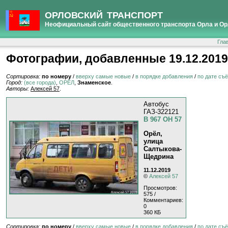
ОРЛОВСКИЙ ТРАНСПОРТ
Неофициальный сайт общественного транспорта Орла и Ор
Гла
Фотографии, добавленные 19.12.2019
Сортировка:
по номеру
/
вверху самые новые
/
в порядке добавления
/
по дате съ
Город:
(все города)
,
ОРЁЛ
,
Знаменское
.
Авторы:
Алексей 57
.
Автобус
ГАЗ-322121
В 967 ОН 57
Орёл,
улица
Салтыкова-
Щедрина
11.12.2019
©
Алексей 57
Просмотров:
575 /
Комментариев:
0
360 КБ
Сортировка:
по номеру
/
вверху самые новые
/
в порядке добавления
/
по дате съ