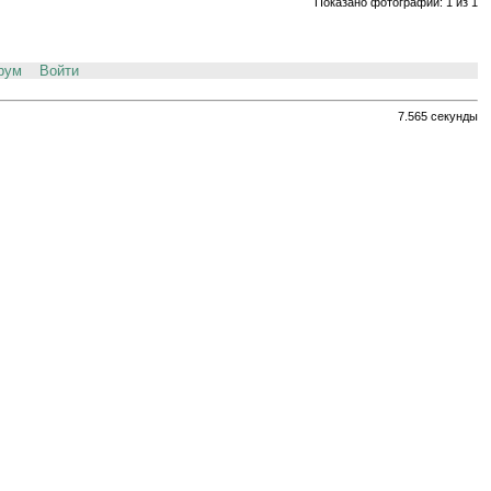
Показано фотографий: 1 из 1
рум
Войти
7.565 секунды