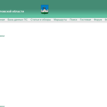
ловской области
вная
База данных ПС
Статьи и обзоры
Маршруты
Поиск
Гостевая
Форум
В
ёмки
ёмки