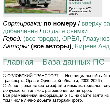
©
Kиpeeв Aндpeй
Просмотров: 667 /
Комментариев: 0
498 КБ
Сортировка:
по номеру
/
вверху с
добавления
/
по дате съёмки
Город:
(все города)
,
ОРЁЛ
,
Глазунов
Авторы:
(все авторы)
,
Kиpeeв Aнд
Главная
База данных ПС
© ОРЛОВСКИЙ ТРАНСПОРТ — Неофициальный сайт о
транспорта Орла и Орловской области, 2009-2026 гг.
© Использование фотографий и иных материалов, опу
допускается только с разрешения их авторов.
Вся размещенная информация о ТС на сайте взята из 
том числе лично добыта авторами фото.