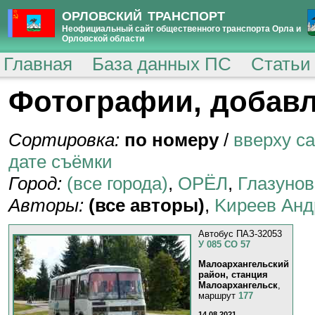
ОРЛОВСКИЙ ТРАНСПОРТ
Неофициальный сайт общественного транспорта Орла и
Орловской области
Главная
База данных ПС
Статьи
Фотографии, добавл
Сортировка:
по номеру
/
вверху с
дате съёмки
Город:
(все города)
,
ОРЁЛ
,
Глазунов
Авторы:
(все авторы)
,
Kиpeeв Aнд
Автобус ПАЗ-32053
У 085 СО 57
Малоархангельский
район, станция
Малоархангельск
,
маршрут
177
14.08.2021