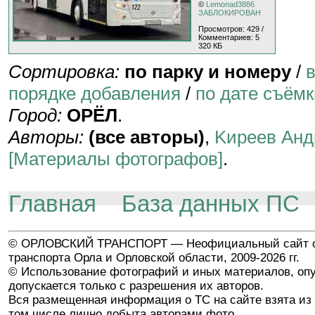
©
Lemonad3886
ЗАБЛОКИРОВАН
Просмотров: 429 /
Комментариев: 5
320 КБ
Сортировка:
по парку и номеру
/
порядке добавления
/
по дате съёмк
Город:
ОРЁЛ
.
Авторы:
(все авторы)
,
Kиpeeв Aнд
[Материалы фотографов]
.
Главная
База данных ПС
© ОРЛОВСКИЙ ТРАНСПОРТ — Неофициальный сайт о
транспорта Орла и Орловской области, 2009-2026 гг.
© Использование фотографий и иных материалов, опу
допускается только с разрешения их авторов.
Вся размещенная информация о ТС на сайте взята из 
том числе лично добыта авторами фото.