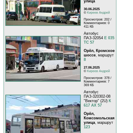
улица
30.06.2025
©
Kиpeeв Aндpeй
Просмотров: 202 /
Комментариев: 0
411 КБ
Автобус
ПАЗ-32054
Е 035
ТС 57
Орёл, Кромское
шоссе
, маршрут
8
27.06.2025
©
Kиpeeв Aндpeй
Просмотров: 378 /
Комментариев: 7
369 КБ
Автобус
ПАЗ-320302-08
"Вектор" (2U)
К
617 АХ 57
Орёл,
Комсомольская
улица
, маршрут
123