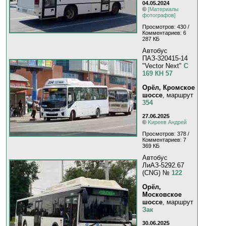
04.05.2024
©
[Материалы
фотографов]
Просмотров: 430 /
Комментариев: 6
287 КБ
Автобус
ПАЗ-320415-14
"Vector Next"
С
169 КН 57
Орёл, Кромское
шоссе
, маршрут
354
27.06.2025
©
Kиpeeв Aндpeй
Просмотров: 378 /
Комментариев: 7
369 КБ
Автобус
ЛиАЗ-5292.67
(CNG) №
122
Орёл,
Московское
шоссе
, маршрут
Зак
30.06.2025