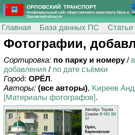
ОРЛОВСКИЙ ТРАНСПОРТ
Неофициальный сайт общественного транспорта Орла и
Орловской области
Главная
База данных ПС
Статьи
Фотографии, добавл
Сортировка:
по парку и номеру
/
добавления
/
по дате съёмки
Город:
ОРЁЛ
.
Авторы:
(все авторы)
,
Kиpeeв Aнд
[Материалы фотографов]
.
Автобус Toyota
Coaster
В 081 ВА
57
Орёл,
Карачевская