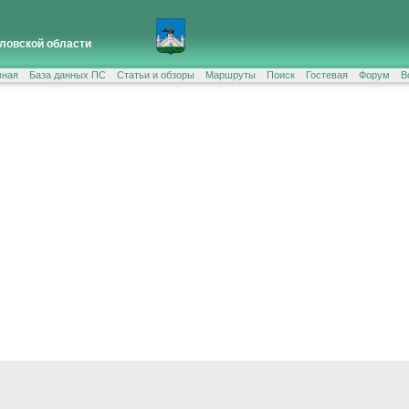
ловской области
вная
База данных ПС
Статьи и обзоры
Маршруты
Поиск
Гостевая
Форум
В