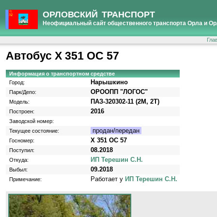
ОРЛОВСКИЙ ТРАНСПОРТ
Неофициальный сайт общественного транспорта Орла и Ор
Гла
Автобус Х 351 ОС 57
Информация о транспортном средстве
Нарышкино
Город:
ОРООПП "ЛОГОС"
Парк/Депо:
ПАЗ-320302-11 (2M, 2T)
Модель:
2016
Построен:
Заводской номер:
продан/передан
Текущее состояние:
Х 351 ОС 57
Госномер:
08.2018
Поступил:
ИП Терешин С.Н.
Откуда:
09.2018
Выбыл:
Работает у
ИП Терешин С.Н.
Примечание: