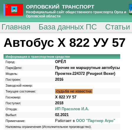
ОРЛОВСКИЙ ТРАНСПОРТ
Неофициальный сайт общественного транспорта Орла и
Орловской области
Главная
База данных ПС
Статьи
Автобус Х 822 УУ 57
Информация о транспортном средстве
ОРЁЛ
Город:
Прочие не маршрутные автобусы
Парк/Депо:
Промтех-224372 (Peugeot Boxer)
Модель:
2016
Построен:
Заводской номер:
судьба не известна
Текущее состояние:
Х 822 УУ 57
Госномер:
2018
Поступил:
ИП Прасолов И.А.
Откуда:
02.2021
Выбыл:
Работает в
ООО "Партнер Агро"
Примечание:
Наложены ограничения (Исполнительное производство).