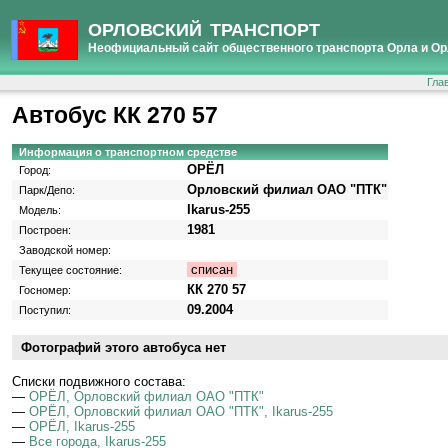
ОРЛОВСКИЙ ТРАНСПОРТ
Неофициальный сайт общественного транспорта Орла и Ор
Гла
Автобус КК 270 57
Информация о транспортном средстве
ОРЁЛ
Город:
Орловский филиал ОАО "ПТК"
Парк/Депо:
Ikarus-255
Модель:
1981
Построен:
Заводской номер:
списан
Текущее состояние:
КК 270 57
Госномер:
09.2004
Поступил:
Фотографий этого автобуса нет
Cписки подвижного состава:
—
ОРЁЛ, Орловский филиал ОАО "ПТК"
—
ОРЁЛ, Орловский филиал ОАО "ПТК", Ikarus-255
—
ОРЁЛ, Ikarus-255
—
Все города, Ikarus-255