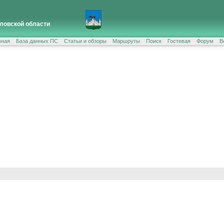
ловской области
вная
База данных ПС
Статьи и обзоры
Маршруты
Поиск
Гостевая
Форум
В