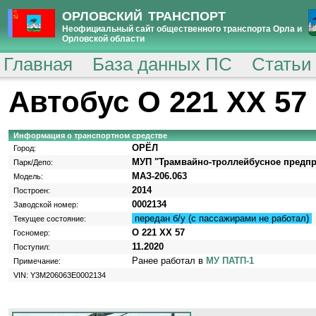
ОРЛОВСКИЙ ТРАНСПОРТ
Неофициальный сайт общественного транспорта Орла и
Орловской области
Главная
База данных ПС
Статьи
Автобус О 221 ХХ 57
Информация о транспортном средстве
ОРЁЛ
Город:
МУП "Трамвайно-троллейбусное предпр
Парк/Депо:
МАЗ-206.063
Модель:
2014
Построен:
0002134
Заводской номер:
передан б/у (с пассажирами не работал)
Текущее состояние:
О 221 ХХ 57
Госномер:
11.2020
Поступил:
Ранее работал в
МУ ПАТП-1
Примечание:
VIN: Y3M206063E0002134