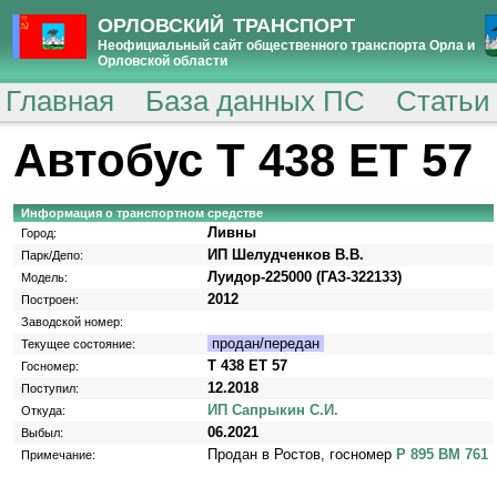
ОРЛОВСКИЙ ТРАНСПОРТ
Неофициальный сайт общественного транспорта Орла и
Орловской области
Главная
База данных ПС
Статьи
Автобус Т 438 ЕТ 57
Информация о транспортном средстве
Ливны
Город:
ИП Шелудченков В.В.
Парк/Депо:
Луидор-225000 (ГАЗ-322133)
Модель:
2012
Построен:
Заводской номер:
продан/передан
Текущее состояние:
Т 438 ЕТ 57
Госномер:
12.2018
Поступил:
ИП Сапрыкин С.И.
Откуда:
06.2021
Выбыл:
Продан в Ростов, госномер
Р 895 ВМ 761
Примечание: