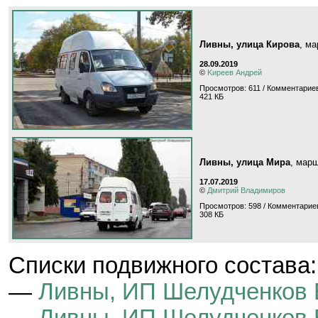
Ливны, улица Кирова
, м
28.09.2019
©
Kиpeeв Aндpeй
Просмотров: 611 / Комментариев
421 КБ
Ливны, улица Мира
, мар
17.07.2019
©
Дмитрий Владимиров
Просмотров: 598 / Комментариев
308 КБ
Cписки подвижного состава:
—
Ливны, ИП Шелудченков 
—
Ливны, ИП Шелудченков В