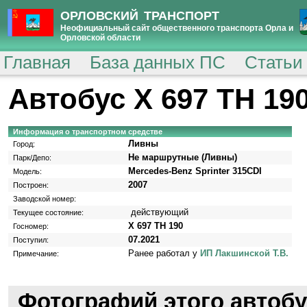
ОРЛОВСКИЙ ТРАНСПОРТ
Неофициальный сайт общественного транспорта Орла и
Орловской области
Главная
База данных ПС
Статьи
Автобус Х 697 ТН 19
Информация о транспортном средстве
Ливны
Город:
Не маршрутные (Ливны)
Парк/Депо:
Mercedes-Benz Sprinter 315CDI
Модель:
2007
Построен:
Заводской номер:
действующий
Текущее состояние:
Х 697 ТН 190
Госномер:
07.2021
Поступил:
Ранее работал у
ИП Лакшинской Т.В.
Примечание:
Фотографий этого автобу