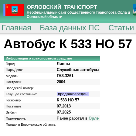
ОРЛОВСКИЙ ТРАНСПОРТ
Неофициальный сайт общественного транспорта Орла и
Орловской области
Главная
База данных ПС
Статьи
Автобус К 533 НО 57
Информация о транспортном средстве
Ливны
Город:
Служебные автобусы
Парк/Депо:
ГАЗ-3261
Модель:
2004
Построен:
Заводской номер:
продан/передан
Текущее состояние:
К 533 НО 57
Госномер:
07.2013
Поступил:
07.2025
Выбыл:
Ранее работал в
Орле
Примечание:
Продан в Воронежскую область.