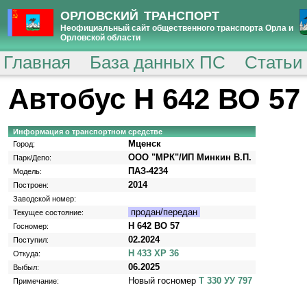
ОРЛОВСКИЙ ТРАНСПОРТ
Неофициальный сайт общественного транспорта Орла и
Орловской области
Главная
База данных ПС
Статьи
Автобус Н 642 ВО 57
Информация о транспортном средстве
Мценск
Город:
ООО "МРК"/ИП Минкин В.П.
Парк/Депо:
ПАЗ-4234
Модель:
2014
Построен:
Заводской номер:
продан/передан
Текущее состояние:
Н 642 ВО 57
Госномер:
02.2024
Поступил:
Н 433 ХР 36
Откуда:
06.2025
Выбыл:
Новый госномер
Т 330 УУ 797
Примечание: