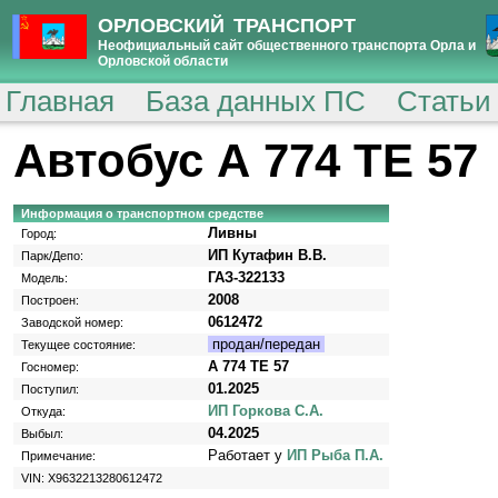
ОРЛОВСКИЙ ТРАНСПОРТ
Неофициальный сайт общественного транспорта Орла и
Орловской области
Главная
База данных ПС
Статьи
Автобус А 774 ТЕ 57
Информация о транспортном средстве
Ливны
Город:
ИП Кутафин В.В.
Парк/Депо:
ГАЗ-322133
Модель:
2008
Построен:
0612472
Заводской номер:
продан/передан
Текущее состояние:
А 774 ТЕ 57
Госномер:
01.2025
Поступил:
ИП Горкова С.А.
Откуда:
04.2025
Выбыл:
Работает у
ИП Рыба П.А.
Примечание:
VIN: X9632213280612472