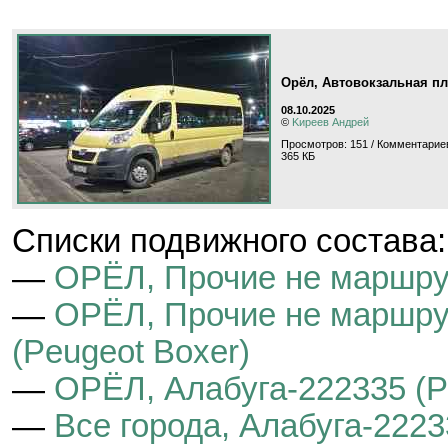
Орёл, Автовокзальная п
08.10.2025
©
Kиpeeв Aндpeй
Просмотров: 151 / Комментариев
365 КБ
Cписки подвижного состава:
—
ОРЁЛ, Прочие не маршру
—
ОРЁЛ, Прочие не маршру
(Peugeot Boxer)
—
ОРЁЛ, Алабуга-222335 (P
—
Все города, Алабуга-2223