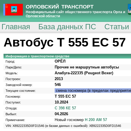
ОРЛОВСКИЙ ТРАНСПОРТ
Неофициальный сайт общественного транспорта Орла и
Орловской области
Главная
База данных ПС
Статьи
Автобус Т 555 ЕС 57
Информация о транспортном средстве
ОРЁЛ
Город:
Прочие не маршрутные автобусы
Парк/Депо:
Алабуга-222335 (Peugeot Boxer)
Модель:
2013
Построен:
546
Заводской номер:
смена госномера (в пределах предприяти
Текущее состояние:
Т 555 ЕС 57
Госномер:
10.2024
Поступил:
С 398 КЕ 57
Откуда:
04.2026
Выбыл:
Новый госномер
Н 200 АМ 57
Примечание:
VIN: X89222335D0FD1546 (в базам данных с ошибкой): XB9222335D0FD1546