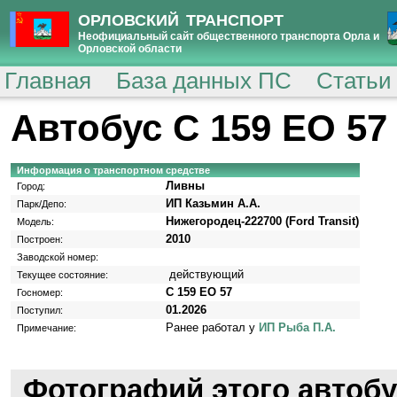
ОРЛОВСКИЙ ТРАНСПОРТ
Неофициальный сайт общественного транспорта Орла и
Орловской области
Главная
База данных ПС
Статьи
Автобус С 159 ЕО 57
Информация о транспортном средстве
Ливны
Город:
ИП Казьмин А.А.
Парк/Депо:
Нижегородец-222700 (Ford Transit)
Модель:
2010
Построен:
Заводской номер:
действующий
Текущее состояние:
С 159 ЕО 57
Госномер:
01.2026
Поступил:
Ранее работал у
ИП Рыба П.А.
Примечание:
Фотографий этого автобу