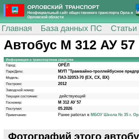
ОРЛОВСКИЙ ТРАНСПОРТ
Неофициальный сайт общественного транспорта Орла и
Орловской области
Главная
База данных ПС
Статьи
Автобус М 312 АУ 57
Информация о транспортном средстве
ОРЁЛ
Город:
МУП "Трамвайно-троллейбусное предпр
Парк/Депо:
ПАЗ-32053-70 (EX, CX, BX)
Модель:
2012
Построен:
Заводской номер:
действующий
Текущее состояние:
М 312 АУ 57
Госномер:
05.2026
Поступил:
Ранее работал в
МБОУ Школа № 35 г. Ор
Примечание:
Фотографий этого автобу