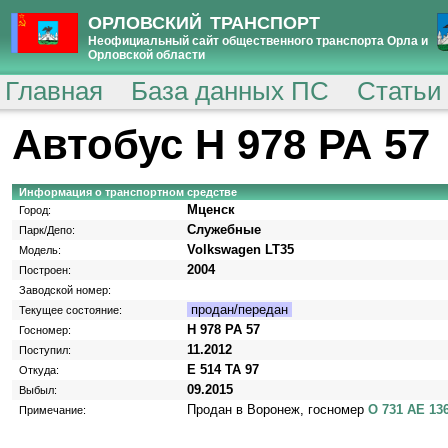
ОРЛОВСКИЙ ТРАНСПОРТ
Неофициальный сайт общественного транспорта Орла и
Орловской области
Главная
База данных ПС
Статьи
Автобус Н 978 РА 57
Информация о транспортном средстве
Мценск
Город:
Служебные
Парк/Депо:
Volkswagen LT35
Модель:
2004
Построен:
Заводской номер:
продан/передан
Текущее состояние:
Н 978 РА 57
Госномер:
11.2012
Поступил:
E 514 TA 97
Откуда:
09.2015
Выбыл:
Продан в Воронеж, госномер
О 731 АЕ 13
Примечание: