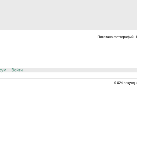
Показано фотографий: 1
рум
Войти
0.024 секунды