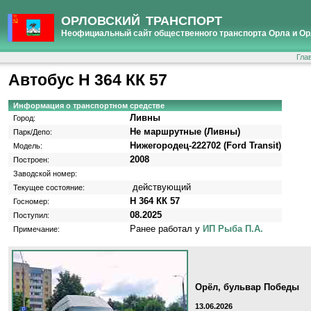
ОРЛОВСКИЙ ТРАНСПОРТ
Неофициальный сайт общественного транспорта Орла и Ор
Гла
Автобус Н 364 КК 57
Информация о транспортном средстве
Ливны
Город:
Не маршрутные (Ливны)
Парк/Депо:
Нижегородец-222702 (Ford Transit)
Модель:
2008
Построен:
Заводской номер:
действующий
Текущее состояние:
Н 364 КК 57
Госномер:
08.2025
Поступил:
Ранее работал у
ИП Рыба П.А.
Примечание:
Орёл, бульвар Победы
13.06.2026