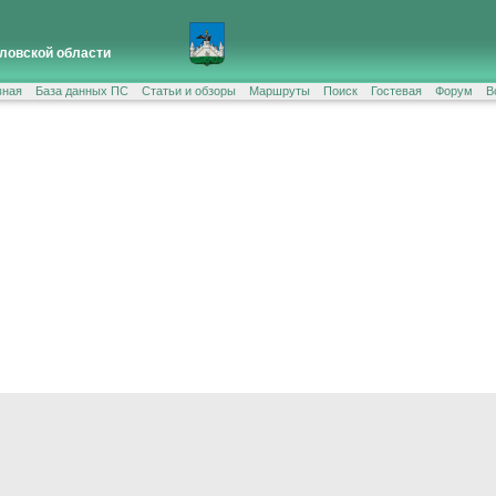
ловской области
вная
База данных ПС
Статьи и обзоры
Маршруты
Поиск
Гостевая
Форум
В