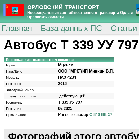
ОРЛОВСКИЙ ТРАНСПОРТ
Неофициальный сайт общественного транспорта Орла и
Орловской области
Главная
База данных ПС
Статьи
Автобус Т 339 УУ 797
Информация о транспортном средстве
Мценск
Город:
ООО "МРК"/ИП Минкин В.П.
Парк/Депо:
ПАЗ-4234
Модель:
2013
Построен:
Заводской номер:
действующий
Текущее состояние:
Т 339 УУ 797
Госномер:
06.2025
Поступил:
Ранее госномер
С 840 ВЕ 57
Примечание:
Фотографий этого автобу