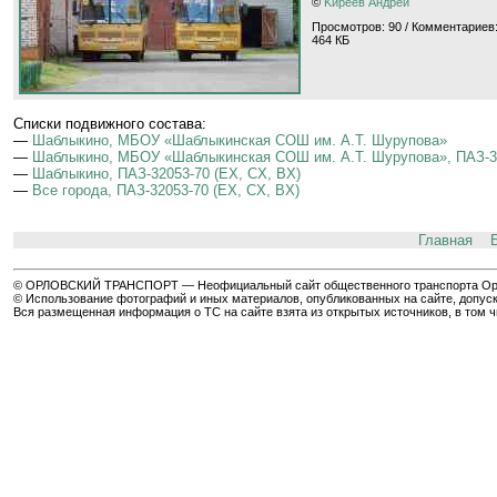
©
Kиpeeв Aндpeй
Просмотров: 90 / Комментариев:
464 КБ
Cписки подвижного состава:
—
Шаблыкино, МБОУ «Шаблыкинская СОШ им. А.Т. Шурупова»
—
Шаблыкино, МБОУ «Шаблыкинская СОШ им. А.Т. Шурупова», ПАЗ-32
—
Шаблыкино, ПАЗ-32053-70 (EX, CX, BX)
—
Все города, ПАЗ-32053-70 (EX, CX, BX)
Главная
© ОРЛОВСКИЙ ТРАНСПОРТ — Неофициальный сайт общественного транспорта Орла 
© Использование фотографий и иных материалов, опубликованных на сайте, допуск
Вся размещенная информация о ТС на сайте взята из открытых источников, в том 