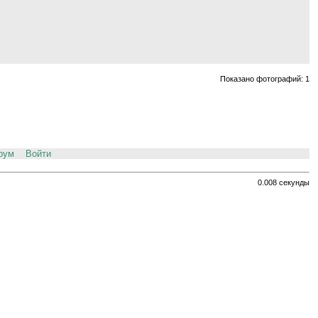
Показано фотографий: 1
рум
Войти
0.008 секунды