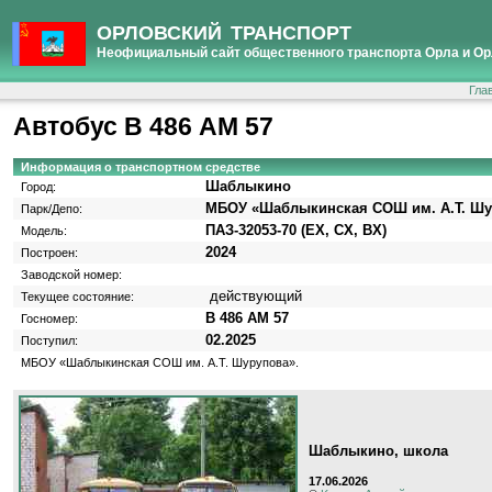
ОРЛОВСКИЙ ТРАНСПОРТ
Неофициальный сайт общественного транспорта Орла и Ор
Гла
Автобус В 486 АМ 57
Информация о транспортном средстве
Шаблыкино
Город:
МБОУ «Шаблыкинская СОШ им. А.Т. Шу
Парк/Депо:
ПАЗ-32053-70 (EX, CX, BX)
Модель:
2024
Построен:
Заводской номер:
действующий
Текущее состояние:
В 486 АМ 57
Госномер:
02.2025
Поступил:
МБОУ «Шаблыкинская СОШ им. А.Т. Шурупова».
Шаблыкино, школа
17.06.2026