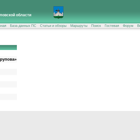
ловской области
вная
База данных ПС
Статьи и обзоры
Маршруты
Поиск
Гостевая
Форум
В
рупова»