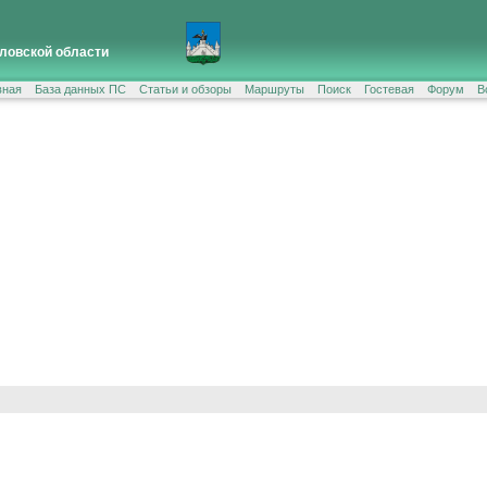
ловской области
вная
База данных ПС
Статьи и обзоры
Маршруты
Поиск
Гостевая
Форум
В