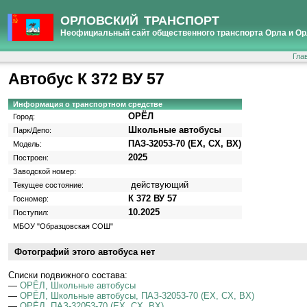
ОРЛОВСКИЙ ТРАНСПОРТ
Неофициальный сайт общественного транспорта Орла и Ор
Гла
Автобус К 372 ВУ 57
Информация о транспортном средстве
ОРЁЛ
Город:
Школьные автобусы
Парк/Депо:
ПАЗ-32053-70 (EX, CX, BX)
Модель:
2025
Построен:
Заводской номер:
действующий
Текущее состояние:
К 372 ВУ 57
Госномер:
10.2025
Поступил:
МБОУ "Образцовская СОШ"
Фотографий этого автобуса нет
Cписки подвижного состава:
—
ОРЁЛ, Школьные автобусы
—
ОРЁЛ, Школьные автобусы, ПАЗ-32053-70 (EX, CX, BX)
—
ОРЁЛ, ПАЗ-32053-70 (EX, CX, BX)