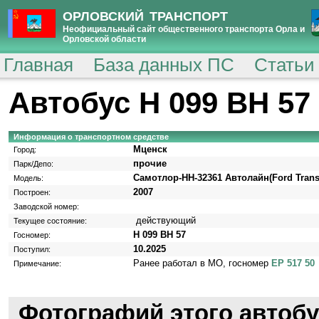
ОРЛОВСКИЙ ТРАНСПОРТ
Неофициальный сайт общественного транспорта Орла и
Орловской области
Главная
База данных ПС
Статьи
Автобус Н 099 ВН 57
Информация о транспортном средстве
Мценск
Город:
прочие
Парк/Депо:
Самотлор-НН-32361 Автолайн(Ford Transi
Модель:
2007
Построен:
Заводской номер:
действующий
Текущее состояние:
Н 099 ВН 57
Госномер:
10.2025
Поступил:
Ранее работал в МО, госномер
ЕР 517 50
Примечание:
Фотографий этого автобу