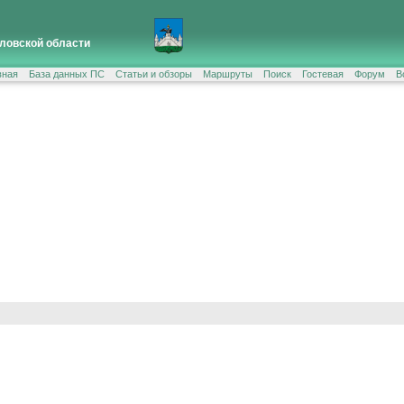
ловской области
вная
База данных ПС
Статьи и обзоры
Маршруты
Поиск
Гостевая
Форум
В