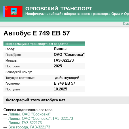
ОРЛОВСКИЙ ТРАНСПОРТ
Неофициальный сайт общественного транспорта Орла и Ор
Гла
Автобус Е 749 ЕВ 57
Информация о транспортном средстве
Ливны
Город:
ОАО "Сосновка"
Парк/Депо:
ГАЗ-322173
Модель:
2025
Построен:
Заводской номер:
действующий
Текущее состояние:
Е 749 ЕВ 57
Госномер:
10.2025
Поступил:
Фотографий этого автобуса нет
Cписки подвижного состава:
—
Ливны, ОАО "Сосновка"
—
Ливны, ОАО "Сосновка", ГАЗ-322173
—
Ливны, ГАЗ-322173
—
Все города, ГАЗ-322173