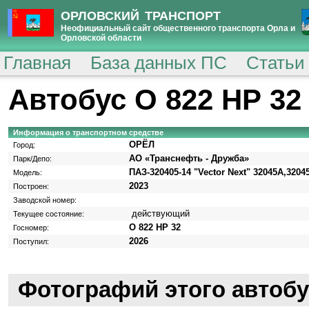
ОРЛОВСКИЙ ТРАНСПОРТ
Неофициальный сайт общественного транспорта Орла и
Орловской области
Главная
База данных ПС
Статьи
Автобус О 822 НР 32
Информация о транспортном средстве
ОРЁЛ
Город:
АО «Транснефть - Дружба»
Парк/Депо:
ПАЗ-320405-14 "Vector Next" 32045A,3204
Модель:
2023
Построен:
Заводской номер:
действующий
Текущее состояние:
О 822 НР 32
Госномер:
2026
Поступил:
Фотографий этого автобу