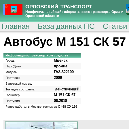
ОРЛОВСКИЙ ТРАНСПОРТ
Неофициальный сайт общественного транспорта Орла и
Орловской области
Главная
База данных ПС
Статьи
Автобус М 151 СК 57
Информация о транспортном средстве
Мценск
Город:
прочие
Парк/Депо:
ГАЗ-322100
Модель:
2009
Построен:
Заводской номер:
действующий
Текущее состояние:
М 151 СК 57
Госномер:
06.2018
Поступил:
Ранее работал в Москве, госномер
Х 468 СУ 199