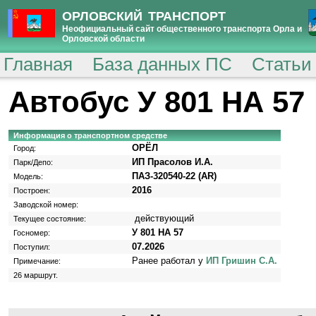
ОРЛОВСКИЙ ТРАНСПОРТ
Неофициальный сайт общественного транспорта Орла и
Орловской области
Главная
База данных ПС
Статьи
Автобус У 801 НА 57
Информация о транспортном средстве
ОРЁЛ
Город:
ИП Прасолов И.А.
Парк/Депо:
ПАЗ-320540-22 (AR)
Модель:
2016
Построен:
Заводской номер:
действующий
Текущее состояние:
У 801 НА 57
Госномер:
07.2026
Поступил:
Ранее работал у
ИП Гришин С.А.
Примечание:
26 маршрут.