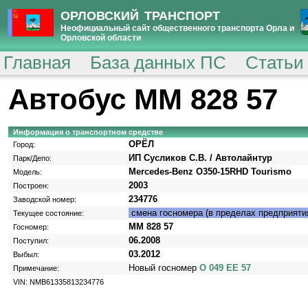
ОРЛОВСКИЙ ТРАНСПОРТ
Неофициальный сайт общественного транспорта Орла и
Орловской области
Главная
База данных ПС
Статьи
Автобус ММ 828 57
Информация о транспортном средстве
ОРЁЛ
Город:
ИП Сусликов С.В. / Автолайнтур
Парк/Депо:
Mercedes-Benz O350-15RHD Tourismo
Модель:
2003
Построен:
234776
Заводской номер:
смена госномера (в пределах предприяти
Текущее состояние:
ММ 828 57
Госномер:
06.2008
Поступил:
03.2012
Выбыл:
Новый госномер
О 049 ЕЕ 57
Примечание:
VIN: NMB61335813234776