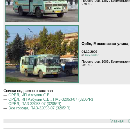
Просмотров: 1287 / Комментарие
278 КБ
Орёл, Московская улица
04.10.2009
©
Alexander
Просмотров: 1003 / Комментарие
281 КБ
Cписки подвижного состава:
—
ОРЁЛ, ИП Азбукин С.В.
—
ОРЁЛ, ИП Азбукин С.В., ПАЗ-32053-07 (3205*R)
—
ОРЁЛ, ПАЗ-32053-07 (3205*R)
—
Все города, ПАЗ-32053-07 (3205*R)
Главная