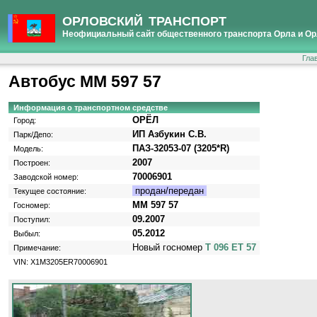
ОРЛОВСКИЙ ТРАНСПОРТ
Неофициальный сайт общественного транспорта Орла и Ор
Гла
Автобус ММ 597 57
Информация о транспортном средстве
ОРЁЛ
Город:
ИП Азбукин С.В.
Парк/Депо:
ПАЗ-32053-07 (3205*R)
Модель:
2007
Построен:
70006901
Заводской номер:
продан/передан
Текущее состояние:
ММ 597 57
Госномер:
09.2007
Поступил:
05.2012
Выбыл:
Новый госномер
Т 096 ЕТ 57
Примечание:
VIN: X1M3205ER70006901