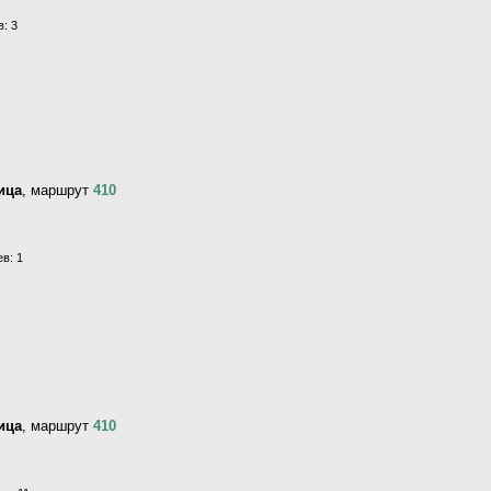
: 3
ица
, маршрут
410
в: 1
ица
, маршрут
410