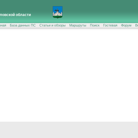
ловской области
вная
База данных ПС
Статьи и обзоры
Маршруты
Поиск
Гостевая
Форум
В