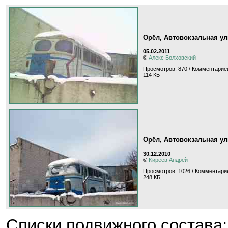
Орёл, Автовокзальная у
05.02.2011
©
Алекс Болховский
Просмотров: 870 / Комментариев
114 КБ
Орёл, Автовокзальная у
30.12.2010
©
Kиpeeв Aндpeй
Просмотров: 1026 / Комментарие
248 КБ
Cписки подвижного состава: