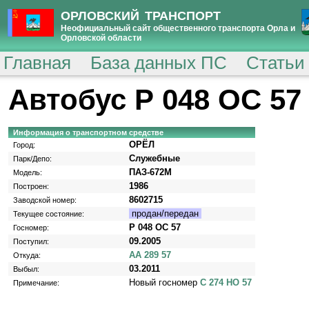
ОРЛОВСКИЙ ТРАНСПОРТ
Неофициальный сайт общественного транспорта Орла и
Орловской области
Главная
База данных ПС
Статьи
Автобус Р 048 ОС 57
Информация о транспортном средстве
ОРЁЛ
Город:
Служебные
Парк/Депо:
ПАЗ-672М
Модель:
1986
Построен:
8602715
Заводской номер:
продан/передан
Текущее состояние:
Р 048 ОС 57
Госномер:
09.2005
Поступил:
АА 289 57
Откуда:
03.2011
Выбыл:
Новый госномер
С 274 НО 57
Примечание: