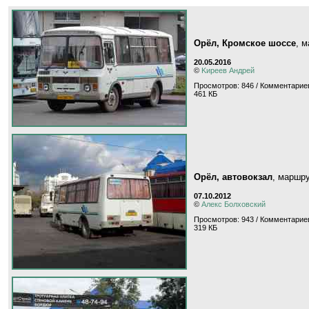
Орёл, Кромское шоссе
, 
20.05.2016
©
Kиpeeв Aндpeй
Просмотров: 846 / Комментариев
461 КБ
Орёл, автовокзал
, маршр
07.10.2012
©
Алекс Болховский
Просмотров: 943 / Комментариев
319 КБ