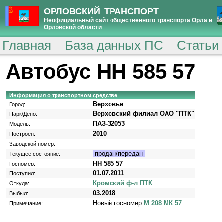
ОРЛОВСКИЙ ТРАНСПОРТ
Неофициальный сайт общественного транспорта Орла и
Орловской области
Главная
База данных ПС
Статьи
Автобус НН 585 57
Информация о транспортном средстве
Верховье
Город:
Верховский филиал ОАО "ПТК"
Парк/Депо:
ПАЗ-32053
Модель:
2010
Построен:
Заводской номер:
продан/передан
Текущее состояние:
НН 585 57
Госномер:
01.07.2011
Поступил:
Кромский ф-л ПТК
Откуда:
03.2018
Выбыл:
Новый госномер
М 208 МК 57
Примечание: