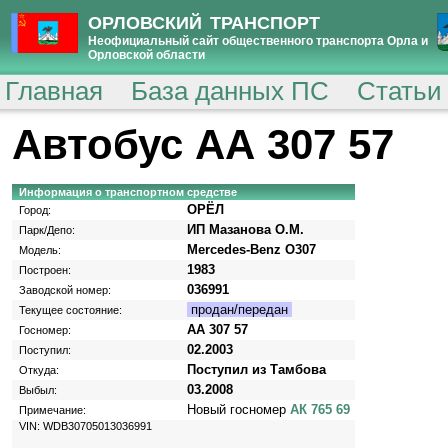
ОРЛОВСКИЙ ТРАНСПОРТ
Неофициальный сайт общественного транспорта Орла и
Орловской области
Главная
База данных ПС
Статьи
Автобус АА 307 57
Информация о транспортном средстве
ОРЁЛ
Город:
ИП Мазанова О.М.
Парк/Депо:
Mercedes-Benz O307
Модель:
1983
Построен:
036991
Заводской номер:
продан/передан
Текущее состояние:
АА 307 57
Госномер:
02.2003
Поступил:
Поступил из Тамбова
Откуда:
03.2008
Выбыл:
Новый госномер
АК 765 69
Примечание:
VIN: WDB30705013036991