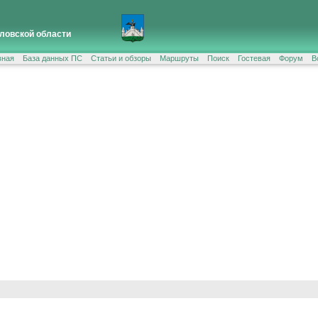
ловской области
вная
База данных ПС
Статьи и обзоры
Маршруты
Поиск
Гостевая
Форум
В