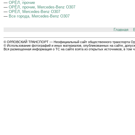
—
ОРЁЛ, прочие
—
ОРЁЛ, прочие, Mercedes-Benz O307
—
ОРЁЛ, Mercedes-Benz O307
—
Все города, Mercedes-Benz O307
Главная
© ОРЛОВСКИЙ ТРАНСПОРТ — Неофициальный сайт общественного транспорта Орла 
© Использование фотографий и иных материалов, опубликованных на сайте, допуск
Вся размещенная информация о ТС на сайте взята из открытых источников, в том 