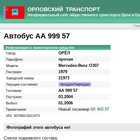
ОРЛОВСКИЙ ТРАНСПОРТ
Неофициальный сайт общественного транспорта Орла и Ор
Гла
Автобус АА 999 57
Информация о транспортном средстве
ОРЁЛ
Город:
прочие
Парк/Депо:
Mercedes-Benz O307
Модель:
1979
Построен:
21973
Заводской номер:
продан/передан
Текущее состояние:
АА 999 57
Госномер:
03.2004
Поступил:
01.2006
Выбыл:
Новый госномер
КК 465 57
Примечание:
VIN: 30705013021973
Фотографий этого автобуса нет
Cписки подвижного состава: