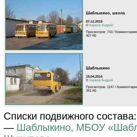
Шаблыкино, школа
07.12.2019
©
Kиpeeв Aндpeй
Просмотров: 743 / Комментариев
407 КБ
Шаблыкино
19.04.2014
©
Kиpeeв Aндpeй
Просмотров: 1147 / Комментарие
391 КБ
Cписки подвижного состава:
—
Шаблыкино, МБОУ «Шабл