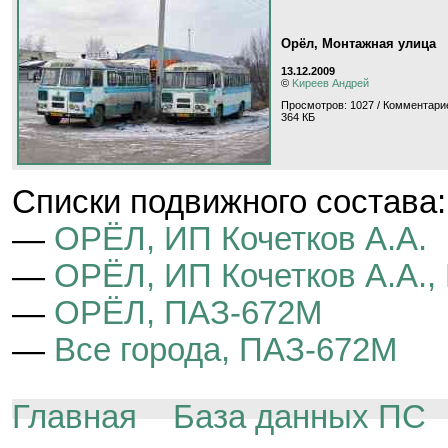
Орёл, Монтажная улица
13.12.2009
©
Kиpeeв Aндpeй
Просмотров: 1027 / Комментарие
364 КБ
Cписки подвижного состава:
—
ОРЁЛ, ИП Кочетков А.А.
—
ОРЁЛ, ИП Кочетков А.А.
—
ОРЁЛ, ПАЗ-672М
—
Все города, ПАЗ-672М
Главная
База данных ПС