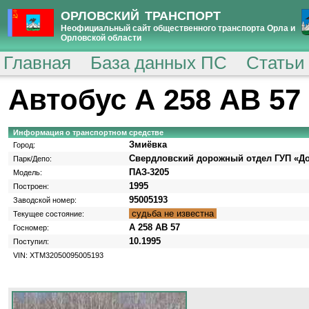
ОРЛОВСКИЙ ТРАНСПОРТ
Неофициальный сайт общественного транспорта Орла и
Орловской области
Главная
База данных ПС
Статьи
Автобус А 258 АВ 57
Информация о транспортном средстве
Змиёвка
Город:
Свердловский дорожный отдел ГУП «Д
Парк/Депо:
ПАЗ-3205
Модель:
1995
Построен:
95005193
Заводской номер:
судьба не известна
Текущее состояние:
А 258 АВ 57
Госномер:
10.1995
Поступил:
VIN: XTM32050095005193