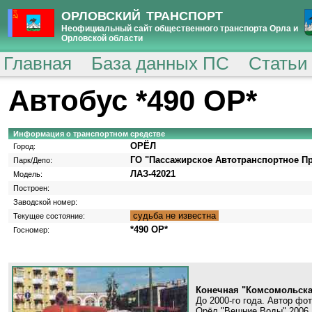
ОРЛОВСКИЙ ТРАНСПОРТ
Неофициальный сайт общественного транспорта Орла и
Орловской области
Главная
База данных ПС
Статьи
Автобус *490 ОР*
Информация о транспортном средстве
ОРЁЛ
Город:
ГО "Пассажирское Автотранспортное П
Парк/Депо:
ЛАЗ-42021
Модель:
Построен:
Заводской номер:
судьба не известна
Текущее состояние:
*490 ОР*
Госномер:
Конечная "Комсомольск
До 2000-го года. Автор фот
Орёл,"Вешние Воды",2006