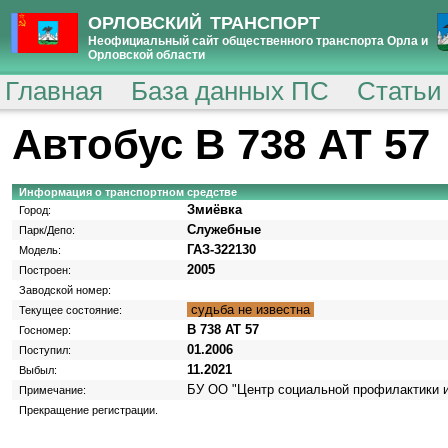
ОРЛОВСКИЙ ТРАНСПОРТ
Неофициальный сайт общественного транспорта Орла и
Орловской области
Главная
База данных ПС
Статьи
Автобус В 738 АТ 57
Информация о транспортном средстве
Змиёвка
Город:
Служебные
Парк/Депо:
ГАЗ-322130
Модель:
2005
Построен:
Заводской номер:
судьба не известна
Текущее состояние:
В 738 АТ 57
Госномер:
01.2006
Поступил:
11.2021
Выбыл:
БУ ОО "Центр социальной профилактики и
Примечание:
Прекращение регистрации.