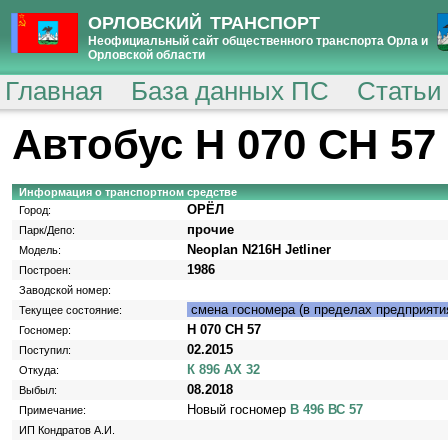
ОРЛОВСКИЙ ТРАНСПОРТ
Неофициальный сайт общественного транспорта Орла и
Орловской области
Главная
База данных ПС
Статьи
Автобус Н 070 СН 57
Информация о транспортном средстве
ОРЁЛ
Город:
прочие
Парк/Депо:
Neoplan N216H Jetliner
Модель:
1986
Построен:
Заводской номер:
смена госномера (в пределах предприяти
Текущее состояние:
Н 070 СН 57
Госномер:
02.2015
Поступил:
К 896 АХ 32
Откуда:
08.2018
Выбыл:
Новый госномер
В 496 ВС 57
Примечание:
ИП Кондратов А.И.