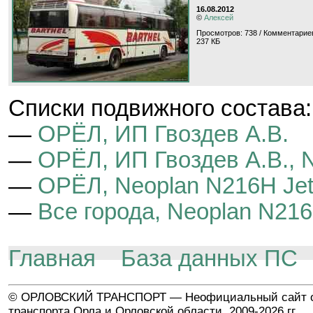
16.08.2012
©
Алексей
Просмотров: 738 / Комментариев
237 КБ
Cписки подвижного состава:
—
ОРЁЛ, ИП Гвоздев А.В.
—
ОРЁЛ, ИП Гвоздев А.В., N
—
ОРЁЛ, Neoplan N216H Jetl
—
Все города, Neoplan N216H
Главная
База данных ПС
© ОРЛОВСКИЙ ТРАНСПОРТ — Неофициальный сайт о
транспорта Орла и Орловской области, 2009-2026 гг.