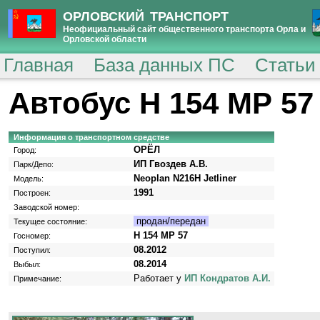
ОРЛОВСКИЙ ТРАНСПОРТ
Неофициальный сайт общественного транспорта Орла и
Орловской области
Главная
База данных ПС
Статьи
Автобус Н 154 МР 57
Информация о транспортном средстве
ОРЁЛ
Город:
ИП Гвоздев А.В.
Парк/Депо:
Neoplan N216H Jetliner
Модель:
1991
Построен:
Заводской номер:
продан/передан
Текущее состояние:
Н 154 МР 57
Госномер:
08.2012
Поступил:
08.2014
Выбыл:
Работает у
ИП Кондратов А.И.
Примечание: